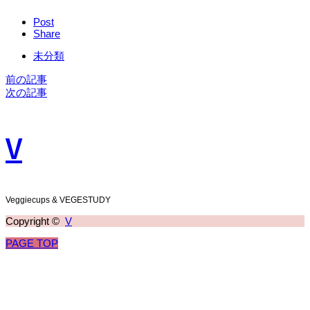
Post
Share
未分類
前の記事
次の記事
V
Veggiecups & VEGESTUDY
Copyright ©
V
PAGE TOP